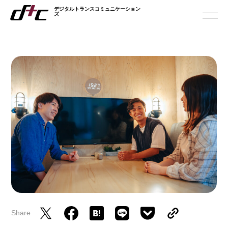
デジタルトランスコミュニケーション
デジタルトランスコミュニケーション
ズ
ズ
ABOUT US
私たちについて
SERVICES
サービス
SUSTAINABILITY
サステナビリティ
NEWS
お知らせ
RECRUIT
Share