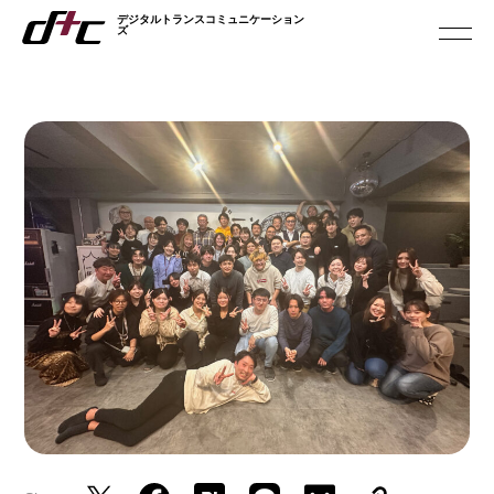
デジタルトランスコミュニケーション
デジタルトランスコミュニケーション
ズ
ズ
ABOUT US
私たちについて
SERVICES
サービス
SUSTAINABILITY
サステナビリティ
NEWS
お知らせ
RECRUIT