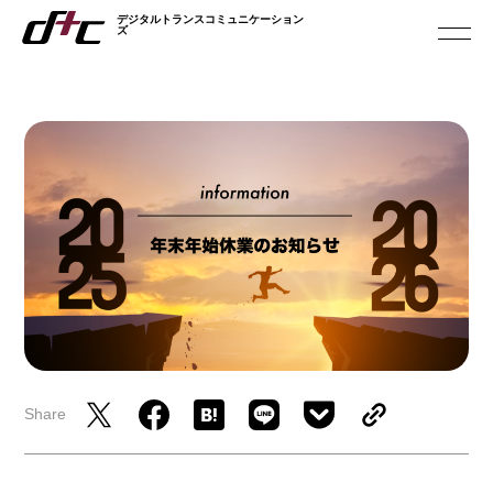
デジタルトランスコミュニケーション
デジタルトランスコミュニケーション
ズ
ズ
ABOUT US
私たちについて
SERVICES
サービス
SUSTAINABILITY
サステナビリティ
NEWS
お知らせ
Share
RECRUIT